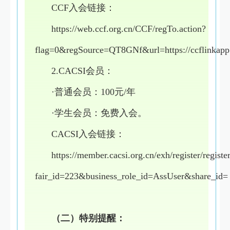
CCF入会链接：
https://web.ccf.org.cn/CCF/regTo.action?
flag=0&regSource=QT8GNf&url=https://ccflinkapp
2.CACSI会员：
·普通会员：100元/年
·学生会员：免费入会。
CACSI入会链接：
https://member.cacsi.org.cn/exh/register/registe
fair_id=223&business_role_id=AssUser&share_id=
（二）特别提醒：