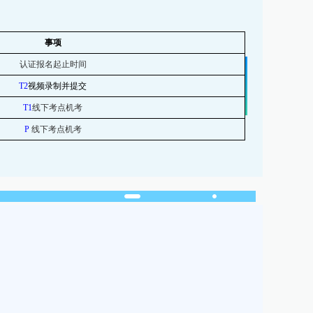
事项
认证报名起止时间
T2
视频录制
并
提交
T1
线下考点机考
P
线下考点机考