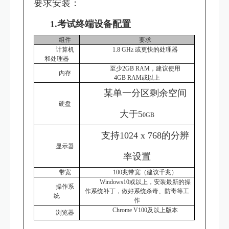
要求安装：
1.考试终端设备配置
组件
要求
计算机
1.8 GHz 或更快的处理器
和处理器
至少
2
GB RAM，建议使用
内存
4GB
RAM
或以上
某单一分区剩余空间
硬盘
大于
5
0
GB
支持
1024 x 768的分辨
显示器
率设置
带宽
100兆
带宽
（建议千兆）
Windows
10
或以上，安装最新的操
操作系
作系统补丁，做好系统杀毒、防毒等工
统
作
Chrome V100及以上版本
浏览器