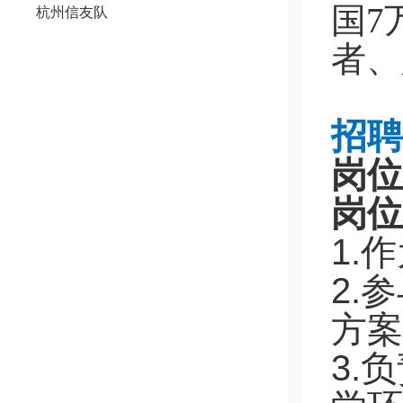
国7
杭州信友队
者、
招聘
岗位
岗位
1.
作
2.
参
方案
3.
负