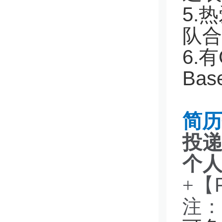
5.
热
队合
6.
有
Bas
简历
投
个
+【
注：