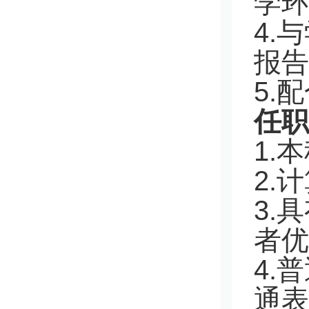
学环
4.
与
报告
5.
配
任职
1.
本
2.
计
3.
具
者优
4.
普
通表